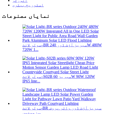
انورٹر
اسٹوریج بیٹری
نمایاں مصنوعات
سولر لائٹ–BR سیریز آؤٹ ڈور 240W 480W
720W 1...
سولر لائٹ–S02B سیریز 60W 90W 120W
IP65 Inte...
سولر لائٹ-BR سیریز آؤٹ ڈور واٹر پروف
زمینیں...