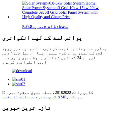
نظام شمسی–0.8-5kw...
پرائس لسٹ کے لیے انکوائری
ہماری مصنوعات یا قیمت کی فہرست کے بارے میں پوچھ
گچھ کے لئے، براہ کرم ہمیں اپنا ای میل چھوڑ دیں
اور ہم 24 گھنٹوں کے اندر رابطے میں رہیں گے۔
ابھی انکوائری کریں۔
© کاپی رائٹ 20102022 : جملہ حقوق محفوظ ہیں۔
AMP موبائل
گرم مصنوعات
سائٹ کا نقشہ
تازہ ترین خبریں