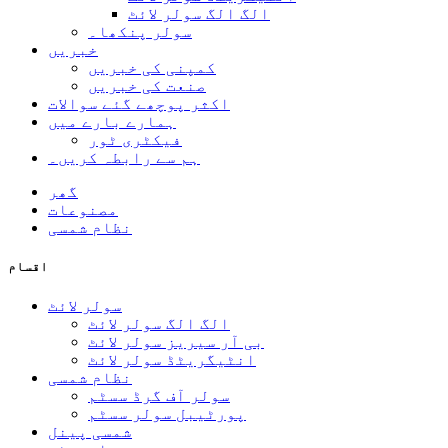
الگ الگ سولر لائٹ
سولر پنکھا۔
خبریں
کمپنی کی خبریں
صنعت کی خبریں
اکثر پوچھے گئے سوالات
ہمارے بارے میں
فیکٹری ٹور
ہم سے رابطہ کریں۔
گھر
مصنوعات
نظام شمسی
اقسام
سولر لائٹ
الگ الگ سولر لائٹ
بی آر سیریز سولر لائٹ
انٹیگریٹڈ سولر لائٹ
نظام شمسی
سولر آف گرڈ سسٹم
پورٹیبل سولر سسٹم
شمسی پینل