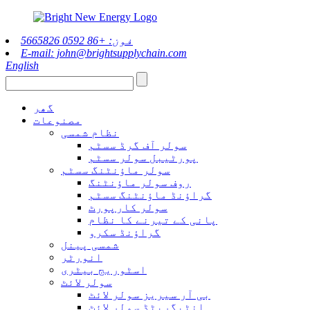
فون: +86 0592 5665826
E-mail: john@brightsupplychain.com
English
گھر
مصنوعات
نظام شمسی
سولر آف گرڈ سسٹم
پورٹیبل سولر سسٹم
سولر ماؤنٹنگ سسٹم
روف سولر ماؤنٹنگ
گراؤنڈ ماؤنٹنگ سسٹم
سولر کارپورٹ
پانی کے تیرنے کا نظام
گراؤنڈ سکرو
شمسی پینل
انورٹر
اسٹوریج بیٹری
سولر لائٹ
بی آر سیریز سولر لائٹ
انٹیگریٹڈ سولر لائٹ