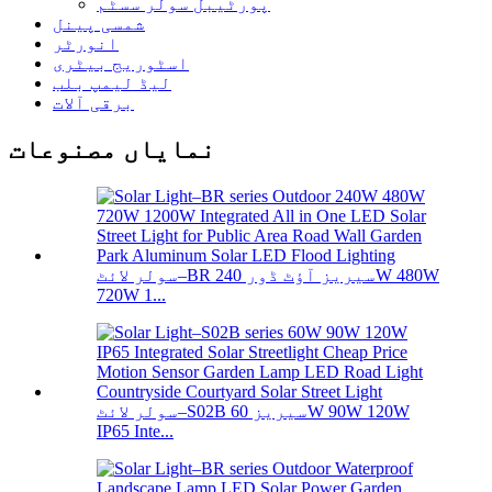
پورٹیبل سولر سسٹم
شمسی پینل
انورٹر
اسٹوریج بیٹری
لیڈ لیمپ بلب
برقی آلات
نمایاں مصنوعات
سولر لائٹ–BR سیریز آؤٹ ڈور 240W 480W
720W 1...
سولر لائٹ–S02B سیریز 60W 90W 120W
IP65 Inte...