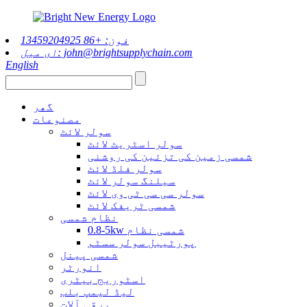
فون: +86 13459204925
ای میل: john@brightsupplychain.com
English
گھر
مصنوعات
سولر لائٹ
سولر اسٹریٹ لائٹ
شمسی زمین کی تزئین کی روشنی
سولر فلڈ لائٹ
سیلنگ سولر لائٹ
سولر سی سی ٹی وی لائٹ
شمسی ٹریفک لائٹ
نظام شمسی
0.8-5kw شمسی نظام
پورٹیبل سولر سسٹم
شمسی پینل
انورٹر
اسٹوریج بیٹری
لیڈ لیمپ بلب
برقی آلات