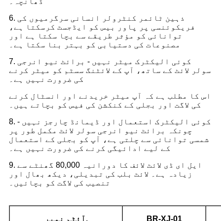
ڈھانچہ۔
6. ذہین ٹائمر کنٹرولر انسانی سرگرمیوں کی
فریکوئنسی پر پاور بیس کو ایڈجسٹ کرسکتا ہے،
توانائی کو مؤثر طریقے سے بچا سکتا ہے اور
مصنوعات کی دستیابی کو بہتر بنا سکتا ہے۔
7. کوئی الیکٹرک میٹر نہیں - برائٹ نیو انرجی
سولر لائٹ کے ساتھ، آپ کے لائٹنگ سسٹم کو میٹر کرنے
کی ضرورت نہیں ہے۔
اس کا مطلب ہے کہ آپ میٹر خریدنے اور انسٹال کرنے
کی لاگت اور بجلی کے کنکشن کی فیس کو بچاتے ہیں۔
8. کوئی الیکٹرک استعمال اور ڈیمانڈ چارجز نہیں -
چونکہ برائٹ نیو انرجی سولر لائٹ مکمل طور پر
شمسی توانائی سے چلتی ہے، آپ کو بجلی کے استعمال
کے لیے ادائیگی کرنے کی ضرورت نہیں ہے۔
9. ایل ای ڈی لائٹ لائف کا دورانیہ 80,000 گھنٹے سے
زیادہ ہے۔ لائٹ بلب کی تبدیلی، دیکھ بھال اور
تنصیب کی لاگت کو بچائیں۔
BR-XJ-01
آئٹم نمبر.