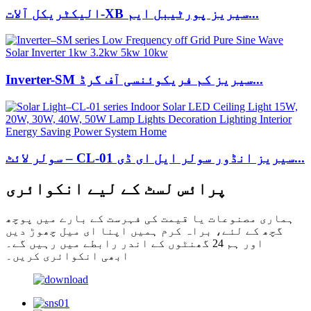
الیکٹریکل آلات-XB سیریز پورٹیبل ایم...
Inverter-SM سیریز کم فریکوئنسی آف گرڈ...
سولر لائٹ – CL-01 سیریز انڈور سولر ایل ای ڈی...
پرائس لسٹ کے لیے انکوائری
ہماری مصنوعات یا قیمت کی فہرست کے بارے میں پوچھ
گچھ کے لئے، براہ کرم ہمیں اپنا ای میل چھوڑ دیں
اور ہم 24 گھنٹوں کے اندر رابطے میں رہیں گے۔
ابھی انکوائری کریں۔