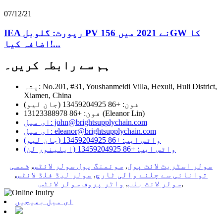
07/12/21
IEA رپورٹ: گلوبل PV نے 2021 میں 156GW کا
اضافہ کیا!...
ہم سے رابطہ کریں۔
پتہ: No.201, #31, Youshanmeidi Villa, Hexuli, Huli District,
Xiamen, China
فون: +86 13459204925 (جان لیو)
فون: +86 13123388978 (Eleanor Lin)
ای میل: john@brightsupplychain.com
ای میل: eleanor@brightsupplychain.com
واٹس ایپ: +86 13459204925 (جان لیو)
واٹس ایپ: +86 13459204925 (ایلینور لن)
سولر اسٹریٹ لائٹ پول
,
سوئمنگ پول سولر لائٹس
,
شمسی
توانائی سے چلنے والی ٹارچ
,
سولر لیڈ فلڈ لائٹس
,
,
سولر لائٹ بلب
,
واٹر پروف سولر لائٹس
ای میل بھیجیں