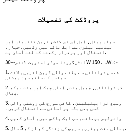
پروڈکٹ کی تفصیلات
سولر پینل، ایل ای ڈی لائٹ، ذہین کنٹرولر اور
لیتھیم بیٹری سب ایک باکس میں رکھیں۔جہاز،
انسٹال اور برقرار رکھنے کے لئے آسان ہے.
انٹیگریٹڈ سولر اسٹریٹ لائٹس---30W سے 150W تک
1. شمسی توانائی سے چلنے والی گرین انرجی، لائٹ
سینسر کے ساتھ سبز روشنی
2. کم توانائی، طویل وقت، اعلی چمک اور مفت دیکھ
بھال.
3. وسیع تر ایپلیکیشن، کافی سورج کی روشنی والی
کسی بھی جگہ پر آسانی سے انسٹال کریں۔
4. وائرلیس بچھانے، سب ایک باکس میں، آسان کھیپ
5. بحالی مفت بیٹری، سروس کی زندگی کم از کم 5 سال.