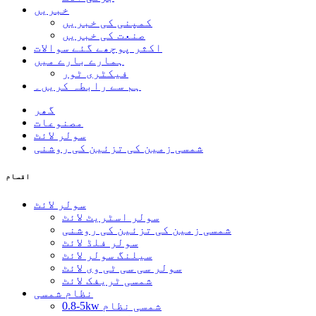
خبریں
کمپنی کی خبریں
صنعت کی خبریں
اکثر پوچھے گئے سوالات
ہمارے بارے میں
فیکٹری ٹور
ہم سے رابطہ کریں۔
گھر
مصنوعات
سولر لائٹ
شمسی زمین کی تزئین کی روشنی
اقسام
سولر لائٹ
سولر اسٹریٹ لائٹ
شمسی زمین کی تزئین کی روشنی
سولر فلڈ لائٹ
سیلنگ سولر لائٹ
سولر سی سی ٹی وی لائٹ
شمسی ٹریفک لائٹ
نظام شمسی
0.8-5kw شمسی نظام