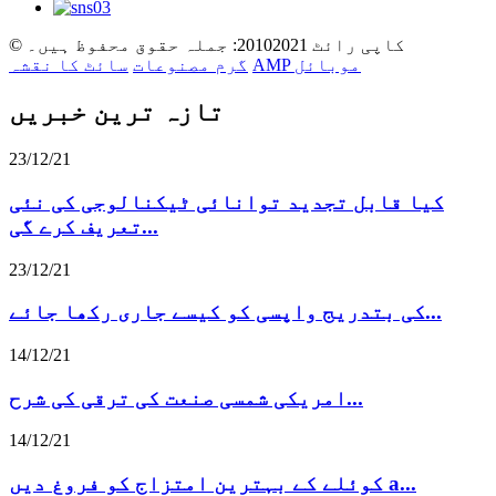
© کاپی رائٹ 20102021: جملہ حقوق محفوظ ہیں۔
AMP موبائل
گرم مصنوعات
سائٹ کا نقشہ
تازہ ترین خبریں
23/12/21
کیا قابل تجدید توانائی ٹیکنالوجی کی نئی
تعریف کرے گی...
23/12/21
کی بتدریج واپسی کو کیسے جاری رکھا جائے...
14/12/21
امریکی شمسی صنعت کی ترقی کی شرح...
14/12/21
کوئلے کے بہترین امتزاج کو فروغ دیں a...