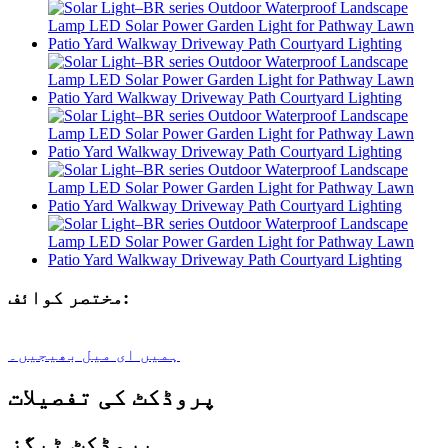
مختصر کوائف:
ہمیں ای میل بھیجیں۔
پروڈکٹ کی تفصیلات
پروڈکٹ ٹیگز