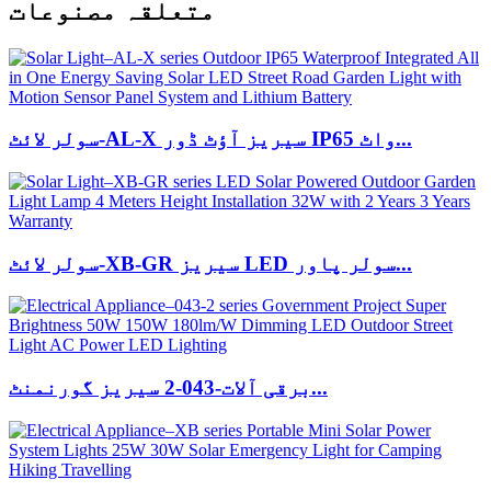
متعلقہ مصنوعات
سولر لائٹ-AL-X سیریز آؤٹ ڈور IP65 واٹ...
سولر لائٹ-XB-GR سیریز LED سولر پاور...
برقی آلات-043-2 سیریز گورنمنٹ...