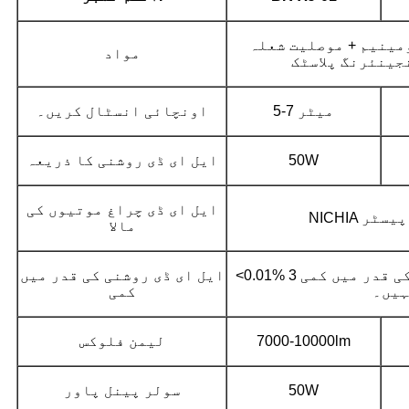
مینیم + موصلیت شعلہ
مواد
جینئرنگ پلاسٹک
5-7 میٹر
اونچائی انسٹال کریں۔
50W
ایل ای ڈی روشنی کا ذریعہ
ایل ای ڈی چراغ موتیوں کی
ڈی پیسٹر
مالا
<0.01% 3 سال کے اندر روشنی کی قدر میں کمی
ایل ای ڈی روشنی کی قدر میں
ہیں۔
کمی
7000-10000lm
لیمن فلوکس
50W
سولر پینل پاور