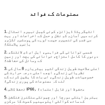
مصنوعات کے فوائد
1. انٹیگریٹڈ ڈیزائن، کوئی کیبل نہیں، انسٹال
کرنے میں آسان، کم نقل و حمل کے اخراجات اور بہت
سی قسم کی تنصیب، جیسے لوہے کی پوسٹس، لکڑی،
بانس، پلاسٹک؛
2. شمسی توانائی کی فراہمی، ایل ای ڈی لائٹنگ،
دونوں کا کامل امتزاج، توانائی کی بچت اور زمین
کے وسائل کی حفاظت؛
3. اعلی صلاحیت طویل زندگی لتیم بیٹریاں، 8 سال کی
نظریاتی زندگی، اچھے اعلی درجہ حرارت کی
خصوصیات، طویل زندگی، اس بات کا یقین کرنے کے
لئے کہ مصنوعات کی پوری زندگی؛
4. تحفظ کلاس IP66، محفوظ اور قابل اعتماد؛
5. بہترین اینٹی مورچا اور چیونٹی سنکنرن فنکشن
کے ساتھ کوالٹی ایلومینیم کھوٹ کا مرکزی