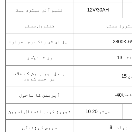
12V/30AH
لتیم آئن بیٹری پیک
ٹرول سسٹم
کنٹرول سسٹم
2800K-6
ایل ای ڈی رنگ درجہ حرارت
ھنٹے
رن ٹائم/دن
بادل اور بارش کے خلاف
 دن
مزاحمت کے دن
-40℃～+
آپریشن کا ماحول
10-20 میٹر
تجویز کردہ انسٹال اسپین
سے زیادہ
سروس کی زندگی