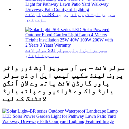
سولر لائٹ-BR سیریز آؤٹ ڈور واٹر پروف
زمینیں...
سولر لائٹ-S01 سیریز ایل ای ڈی سولر
پاورڈ آؤٹڈو...
سولر لائٹ – بی آر سیریز آؤٹ ڈور واٹر
پروف لینڈ سکیپ لیمپ ایل ای ڈی سولر
پاور گارڈن لائٹ پاتھ وے لان آنگن
یارڈ واک وے ڈرائیو وے پاتھ یارڈ
لائٹنگ کے لیے