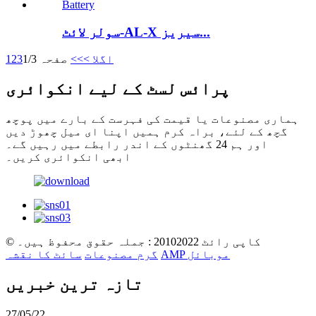
سولر لائٹ-AL-X سیریز...
اگلا >
>>
صفحہ 1/3
3
2
1
پرائس لسٹ کے لیے انکوائری
ہماری مصنوعات یا قیمت کی فہرست کے بارے میں پوچھ
گچھ کے لئے، براہ کرم ہمیں اپنا ای میل چھوڑ دیں
اور ہم 24 گھنٹوں کے اندر رابطے میں رہیں گے۔
ابھی انکوائری کریں۔
© کاپی رائٹ 20102022 : جملہ حقوق محفوظ ہیں۔
AMP موبائل
گرم مصنوعات
سائٹ کا نقشہ
تازہ ترین خبریں
27/05/22