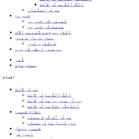
الگ الگ سولر لائٹ
سولر پنکھا۔
خبریں
کمپنی کی خبریں
صنعت کی خبریں
اکثر پوچھے گئے سوالات
ہمارے بارے میں
فیکٹری ٹور
ہم سے رابطہ کریں۔
گھر
مصنوعات
اقسام
سولر لائٹ
الگ الگ سولر لائٹ
بی آر سیریز سولر لائٹ
انٹیگریٹڈ سولر لائٹ
نظام شمسی
سولر آف گرڈ سسٹم
پورٹیبل سولر سسٹم
شمسی پینل
انورٹر