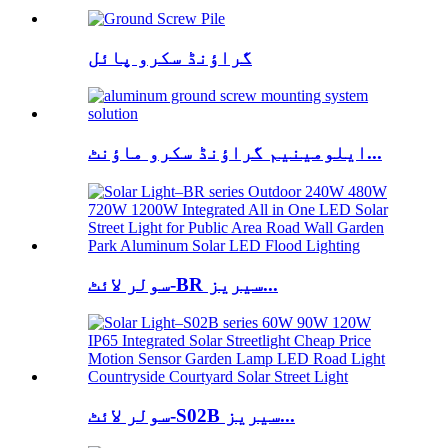
گراؤنڈ سکرو پائل
ایلومینیم گراؤنڈ سکرو ماؤنٹ...
سولر لائٹ-BR سیریز...
سولر لائٹ-S02B سیریز...