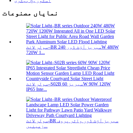
اسٹوریج بیٹری
نمایاں مصنوعات
سولر لائٹ–BR سیریز آؤٹ ڈور 240W 480W
720W 1...
سولر لائٹ–S02B سیریز 60W 90W 120W
IP65 Inte...
سولر لائٹ-BR سیریز آؤٹ ڈور واٹر پروف
زمینیں...