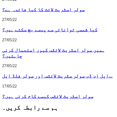
سولر اسٹریٹ لائٹ کا کیا فائدہ ہے؟
27/05/22
کیا شمسی توانائی سے پیسے بچ سکتے ہیں؟
27/05/22
ہمیں سولر اسٹریٹ لائٹس کیوں استعمال کرنی
چاہئیں؟
27/05/22
ایل ای ڈی سولر سٹریٹ لائٹس اور سولر فلڈ ایل...
17/05/22
سولر اسٹریٹ لائٹس کیسے کام کرتی ہیں؟
ہم سے رابطہ کریں۔