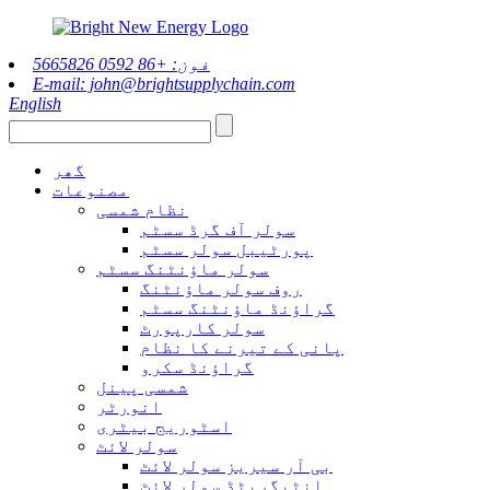
فون: +86 0592 5665826
E-mail: john@brightsupplychain.com
English
گھر
مصنوعات
نظام شمسی
سولر آف گرڈ سسٹم
پورٹیبل سولر سسٹم
سولر ماؤنٹنگ سسٹم
روف سولر ماؤنٹنگ
گراؤنڈ ماؤنٹنگ سسٹم
سولر کارپورٹ
پانی کے تیرنے کا نظام
گراؤنڈ سکرو
شمسی پینل
انورٹر
اسٹوریج بیٹری
سولر لائٹ
بی آر سیریز سولر لائٹ
انٹیگریٹڈ سولر لائٹ