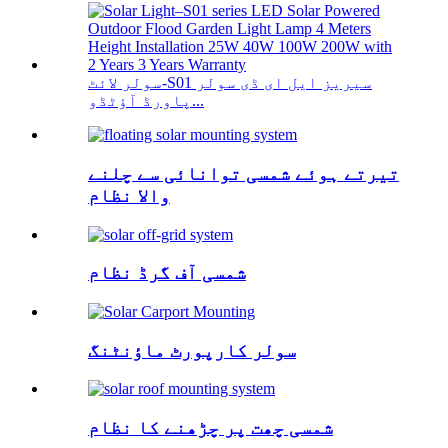
سولر لائٹ-S01 سیریز ایل ای ڈی سولر
پاورڈ آؤٹڈو...
تیرتے ہوئے شمسی توانائی سے چلنے
والا نظام
شمسی آف گرڈ نظام
سولر کارپورٹ ماؤنٹنگ
شمسی چھت پر چڑھنے کا نظام