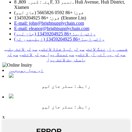
پتہ: کمرہ 809, 8F, نمبر 33, Huli Avenue, Huli District,
Xiamen
فون: +86 0592 5665826 (جان لیو)
فون: +86 13459204925 (Eleanor Lin)
E-mail: john@brightsupplychain.com
E-mail: eleanor@brightsupplychain.com
واٹس ایپ: +86 13459204925 (جان لیو)
واٹس ایپ: +86 13459204925 (ایلینور لن)
شمسی وارننگ لائٹ
,
سولر لیڈ فلڈ لائٹس
,
سولر لائٹ بلب
,
سولر پی آئی آر لائٹس
,
سوئمنگ پول سولر لائٹس
,
سولر
,
اسٹریٹ لائٹ پول
ای میل بھیجیں
رابطہ: مسٹر جان لیو
رابطہ: مسٹر جان لیو
x