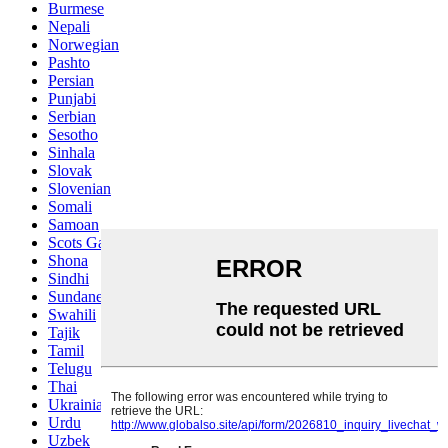
Burmese
Nepali
Norwegian
Pashto
Persian
Punjabi
Serbian
Sesotho
Sinhala
Slovak
Slovenian
Somali
Samoan
Scots Gaelic
Shona
Sindhi
Sundanese
Swahili
Tajik
Tamil
Telugu
Thai
Ukrainian
Urdu
Uzbek